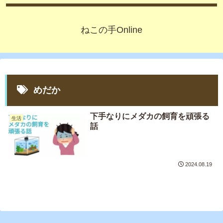
ねこの手Online
めだか
下手なりにメダカの飼育を頑張る
生活
話
2024.08.19