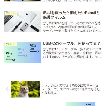
この記事では、両モデルのデザイン、性
能、機能、価格など、様々な角度から徹底
比較します。これからiPadの購入（とくに
最新版でないもの）を検討している方は...
iPadを買ったら揃えたいPencilと
ガジェット
保護フィルム
はじめにiPadを持っているのにPencilを持
ってない。Apple純正のPencilは高いし、
サードパーティ製はたくさん出ていてどれ
を買えば良いかわからない。なんてお悩み
の方、これ買っとけばOKです。iPadとセ
ットでPencil買って！...
USB-Cのケーブル、何使ってる？
ガジェット
はじめにUSB-Cケーブル、多くのデバイス
との接続に欠かせない存在。今日は、私の
おすすめのシリーズをご紹介します。ケー
ブルの困りごとケーブル選びって難しいで
すよね。AmazonでUSB-Cケーブルと検索
するだけで山ほどケーブルが出てきて、
ど...
小さいのにパワフル！WOOZOOサーキュ
レーターで、エアコンのない部屋でも涼し
くなれるよ