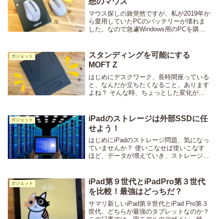
想のマウス
マウス探しの旅突然ですが、私が2019年か
ら愛用していたPCのバッテリーが壊れま
した。なので急遽Windows用のPCを購
入。MacBookも持っているので、仕事で使
用するPCが3台になることに。今まで使っ
ていたマウスに登録できる台数は2台...
スタンディングを可能にする
ガジェット
MOFT Z
はじめにデスクワーク、長時間座っている
と、なんだか立ちたくなること、あります
よね？ そんな時、ちょっとした変化が欲
しい。そこで登場するのが「MOFT Z」！
しまう時は一枚の板、でも使う時はパタパ
タと折り曲げてスタンドに。これ、すごい
iPadのストレージは外部SSDに任
ガジェット
んです...
せよう！
はじめにiPadのストレージ問題、気になっ
ていませんか？ 使いこなせば使いこなす
ほど、データが増えていき、ストレージが
パンク寸前！ そんな状況、外部SSDに任
せてみませんか？ この記事で、便利な保
存方法とおすすめガイドをまとめてみまし
iPad第９世代とiPadPro第３世代
ガジェット
た。i...
を比較！最強はどっちだ？
サマリ新しいiPad第９世代とiPad Pro第３
世代、どちらが最強のタブレットなのか？