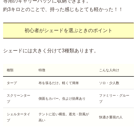
専用のキャリーバッグに収納できます。
約3キロとのことで、持った感じもとても軽かった！！
初心者がシェードを選ぶときのポイント
シェードには大きく分けて3種類あります。
種類
特徴
こんな人向け
タープ
布を張るだけ。軽くて簡単
ソロ・少人数
スクリーンター
ファミリー・グルー
側面もカバー。虫よけ効果あり
プ
プ
シェルタータイ
テントに近い構造。遮光・防風が
快適さ重視の人
プ
高い