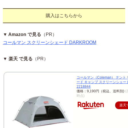
購入はこちらから
▼ Amazon で見る
（PR）
コールマン スクリーンシェード DARKROOM
▼ 楽天 で見る
（PR）
コールマン（Coleman） テント
ード キャンプ スクリーンシェード
2218844
価格：9,190円（税込、送料別)
(
時点)
楽天