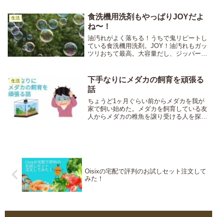
も送り込める。私の仕事部屋には諸事情に
よりエアコンを設置することが難しく、夏
食洗機用洗剤もやっぱりJOYだよ
生活
は灼熱、...
ね〜！
油汚れがよく落ちる！うちで鬼リピートし
ている食洗機用洗剤。JOY！油汚れもガッ
ツリおちて最高。大容量だし、ジッパーも
ついて使いやすいよ。
下手なりにメダカの飼育を頑張る
生活
話
ちょうど1ヶ月ぐらい前からメダカを我が
家で飼い始めた。メダカを飼育している友
人からメダカの稚魚を譲り受ける人を探し
ているという話があった際、せっかくだか
ら、と軽い気持ちで我が家で引き受けたの
がきっかけ。数日後、16匹のヒメダカと3
匹のタニシ...
Oisixの宅配で評判のお試しセット注文して
みた！