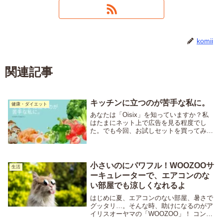
komii
関連記事
キッチンに立つのが苦手な私に。
健康・ダイエット
あなたは「Oisix」を知っていますか？私
はたまにネット上で広告を見る程度でし
た。でも今回、お試しセットを買ってみよ
うと思います♪なぜなら、、、料理のセン
スが無さすぎるから＾＾；イイ感じにでき
たらまたブログアップします♪
小さいのにパワフル！WOOZOOサ
生活
ーキュレーターで、エアコンのな
い部屋でも涼しくなれるよ
はじめに夏、エアコンのない部屋、暑さで
グッタリ…。そんな時、助けになるのがア
イリスオーヤマの「WOOZOO」！ コンパ
クトなのにしっかり風量、他の部屋の冷気